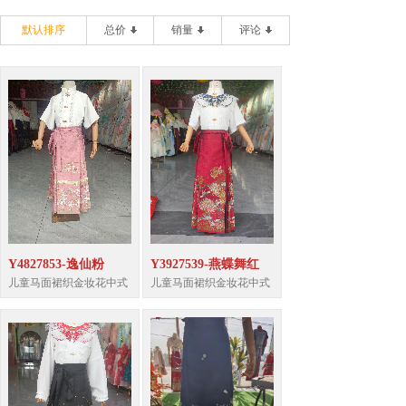
默认排序
总价
销量
评论
Y4827853-逸仙粉
Y3927539-燕蝶舞红
儿童马面裙织金妆花中式
儿童马面裙织金妆花中式