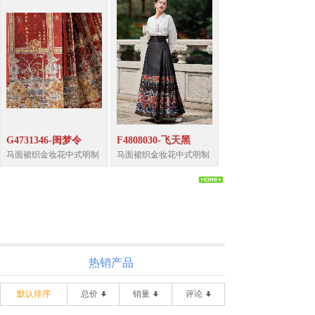
G4731346-闺梦令
F4808030-飞天黑
马面裙织金妆花中式明制
马面裙织金妆花中式明制
热销产品
默认排序
总价
销量
评论