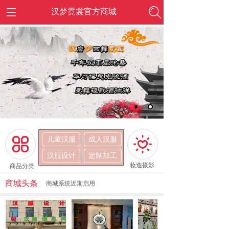
汉梦霓裳官方商城
儿童汉服
成人汉服
按钮文本
按钮文本
汉服设计
定制加工
妆造摄影
商品分类
商城头条
商城系统近期启用