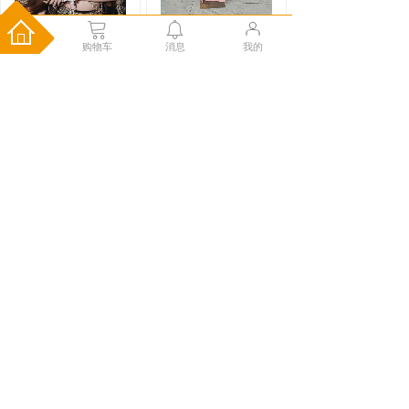
购物车
消息
我的
702-墨狐
Y4827853-逸仙粉
￥725.00
￥275.00
儿童马面裙织金妆花中
式明制日常通勤小
购物车
购物车
Y3927539-燕蝶舞
Y1360897-燕蝶舞
红
黑