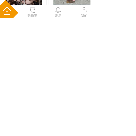
购物车
消息
我的
702-墨狐
Y4827853-逸仙粉
￥725.00
￥275.00
儿童马面裙织金妆花中
式明制日常通勤小
购物车
购物车
Y3927539-燕蝶舞
Y1360897-燕蝶舞
红
黑