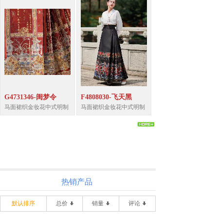
G4731346-闺梦令
F4808030-飞天黑
马面裙织金妆花中式明制
马面裙织金妆花中式明制
热销产品
默认排序
总价
销量
评论