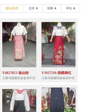
默认排序
总价
销量
评论
Y4827853-逸仙粉
Y3927539-燕蝶舞红
儿童马面裙织金妆花中式
儿童马面裙织金妆花中式