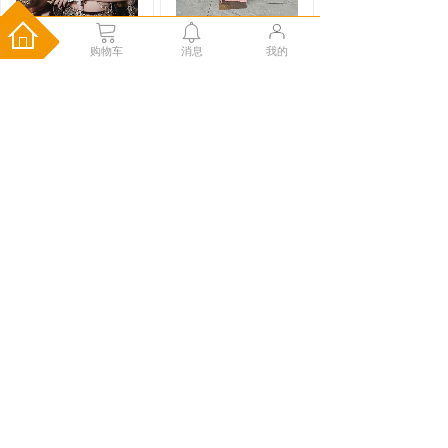
购物车
消息
我的
702-墨狐
Y4827853-逸仙粉
￥725.00
￥275.00
儿童马面裙织金妆花中
式明制日常通勤小
购物车
购物车
Y3927539-燕蝶舞
Y1360897-燕蝶舞
红
黑