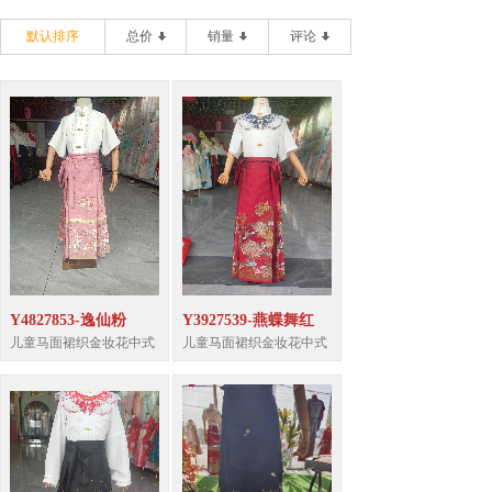
默认排序
总价
销量
评论
Y4827853-逸仙粉
Y3927539-燕蝶舞红
儿童马面裙织金妆花中式
儿童马面裙织金妆花中式