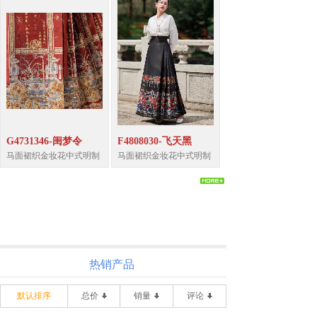
G4731346-闺梦令
F4808030-飞天黑
马面裙织金妆花中式明制
马面裙织金妆花中式明制
热销产品
默认排序
总价
销量
评论