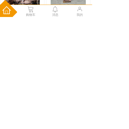
购物车
消息
我的
702-墨狐
Y4827853-逸仙粉
￥725.00
￥275.00
儿童马面裙织金妆花中
式明制日常通勤小
购物车
购物车
Y3927539-燕蝶舞
Y1360897-燕蝶舞
红
黑