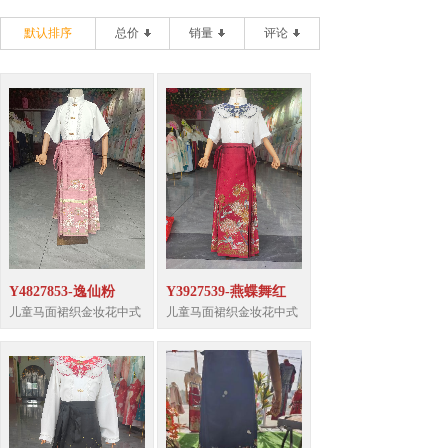
默认排序
总价
销量
评论
Y4827853-逸仙粉
Y3927539-燕蝶舞红
儿童马面裙织金妆花中式
儿童马面裙织金妆花中式