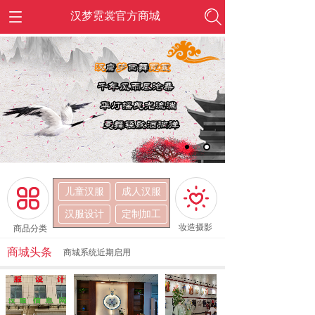
汉梦霓裳官方商城
儿童汉服
成人汉服
按钮文本
按钮文本
汉服设计
定制加工
妆造摄影
商品分类
商城头条
商城系统近期启用