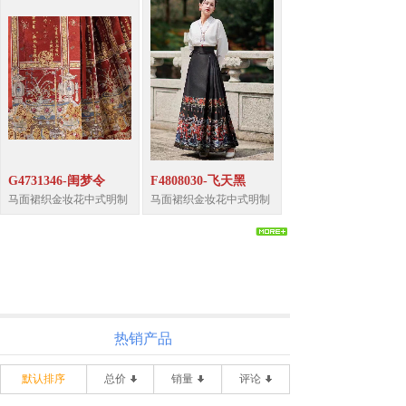
G4731346-闺梦令
F4808030-飞天黑
马面裙织金妆花中式明制
马面裙织金妆花中式明制
热销产品
默认排序
总价
销量
评论