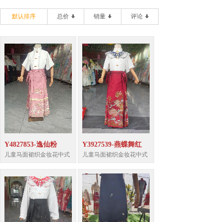
默认排序
总价
销量
评论
Y4827853-逸仙粉
Y3927539-燕蝶舞红
儿童马面裙织金妆花中式
儿童马面裙织金妆花中式