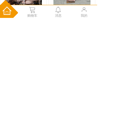
购物车
消息
我的
702-墨狐
Y4827853-逸仙粉
￥725.00
￥275.00
儿童马面裙织金妆花中
式明制日常通勤小
购物车
购物车
Y3927539-燕蝶舞
Y1360897-燕蝶舞
红
黑